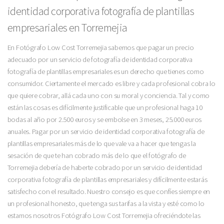
identidad corporativa fotografía de plantillas
empresariales en Torremejia
En Fotógrafo Low Cost Torremejia sabemos que pagar un precio
adecuado por un servicio de fotografía de identidad corporativa
fotografía de plantillas empresariales es un derecho que tienes como
consumidor. Ciertamente el mercado es libre y cada profesional cobra lo
que quiere cobrar, allá cada uno con su moral y conciencia. Tal y como
están las cosas es difícilmente justificable que un profesional haga 10
bodas al año por 2.500 euros y se embolse en 3 meses, 25.000 euros
anuales. Pagar por un servicio de identidad corporativa fotografía de
plantillas empresariales más de lo que vale va a hacer que tengas la
sesación de que te han cobrado más de lo que el fotógrafo de
Torremejia debería de haberte cobrado por un servicio de identidad
corporativa fotografía de plantillas empresariales y difícilmente estarás
satisfecho con el resultado. Nuestro consejo es que confíes siempre en
un profesional honesto, que tenga sus tarifas a la vista y esté como lo
estamos nosotros Fotógrafo Low Cost Torremejia ofreciéndote las