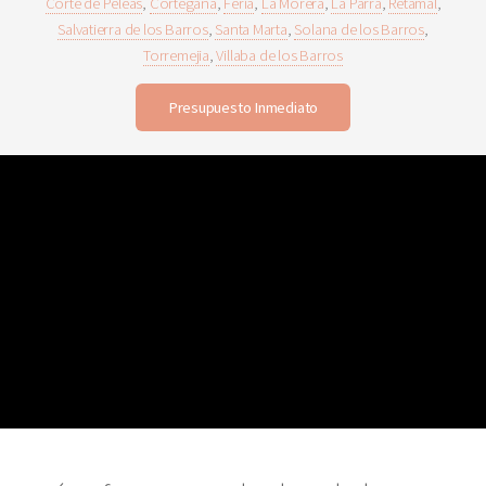
Corte de Peleas
,
Cortegana
,
Feria
,
La Morera
,
La Parra
,
Retamal
,
Salvatierra de los Barros
,
Santa Marta
,
Solana de los Barros
,
Torremejia
,
Villaba de los Barros
Presupuesto Inmediato