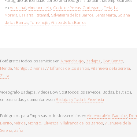
Fotógrafo de identidad corporativa fotografía de plantillas empresariales
en
Aceuchal
,
Almendralejo
,
Corte de Peleas
,
Cortegana
,
Feria
,
La
Morera
,
La Parra
,
Retamal
,
Salvatierra de los Barros
,
Santa Marta
,
Solana
de los Barros
,
Torremejia
,
Villaba de los Barros
Fotógrafos todos los servicios en
Almendralejo
,
Badajoz
,
Don Benito
,
Merida
,
Montijo
,
Olivenza
,
Villafranca de los Barros
,
Villanueva de la Serena
,
Zafra
Videografo Badajoz, Videos Low Cost todos los servicos, Bodas, bautizos,
embarazadas y comuniones en
Badajoz y Toda la Provincia
Fotógrafos para Empresas todos los servicios en
Almendralejo
,
Badajoz
,
Don
Benito
,
Mérida
,
Montijo
,
Olivenza
,
Villafranca de los Barros
,
Villanueva de la
Serena
,
Zafra