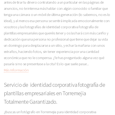
antes de tirar tu dinero contratando a un particular en las páginas de
anuncios, no te interesa más hablar con algún conocido o familiar que
tenga una cámara o un móvil de última generación (lo sabemos, no es lo
ideal), y al menos esa persona se sentirá implicada emocionalmente con
vosotros y las fotografías de identidad corporativa fotografía de
plantillas empresariales que queréis tener y os las hará con más cariño y
dedicación que una persona no profesional que tiene que dejar su vida
un domingo para desplazarse a un sitio, y echar la mañana con unos
extraños, haciendo fotos, sin tener experiencia por una cantidad
económica que no le compensa. ¿Te has preguntado alguna vez qué
pasaría si no se presentase a la cita? Es lo que suele pasar...
Más Información
Servicio de identidad corporativa fotografía de
plantillas empresariales en Torremejia
Totalmente Garantizado.
¿Buscas un fotógrafo en Torremejia para identidad corporativa