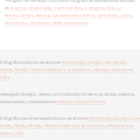
Fotógrafo de identidad corporativa fotografía de plantillas empresariales
en
Aceuchal
,
Almendralejo
,
Corte de Peleas
,
Cortegana
,
Feria
,
La
Morera
,
La Parra
,
Retamal
,
Salvatierra de los Barros
,
Santa Marta
,
Solana
de los Barros
,
Torremejia
,
Villaba de los Barros
Fotógrafos todos los servicios en
Almendralejo
,
Badajoz
,
Don Benito
,
Merida
,
Montijo
,
Olivenza
,
Villafranca de los Barros
,
Villanueva de la Serena
,
Zafra
Videografo Badajoz, Videos Low Cost todos los servicos, Bodas, bautizos,
embarazadas y comuniones en
Badajoz y Toda la Provincia
Fotógrafos para Empresas todos los servicios en
Almendralejo
,
Badajoz
,
Don
Benito
,
Mérida
,
Montijo
,
Olivenza
,
Villafranca de los Barros
,
Villanueva de la
Serena
,
Zafra