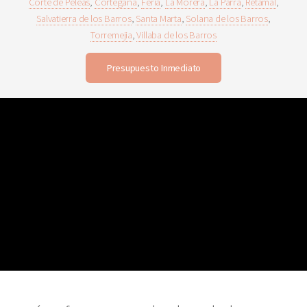
Corte de Peleas
,
Cortegana
,
Feria
,
La Morera
,
La Parra
,
Retamal
,
Salvatierra de los Barros
,
Santa Marta
,
Solana de los Barros
,
Torremejia
,
Villaba de los Barros
Presupuesto Inmediato