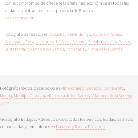
con el compromiso de ofrecerte la oferta más económica en todas las
ciudades y poblaciones de la provincia de Badajoz.
Más Información
Fotógrafo de retratos en
Aceuchal
,
Almendralejo
,
Corte de Peleas
,
Cortegana
,
Feria
,
La Morera
,
La Parra
,
Retamal
,
Salvatierra de los Barros
,
Santa Marta
,
Solana de los Barros
,
Torremejia
,
Villaba de los Barros
Fotógrafos todos los servicios en
Almendralejo
,
Badajoz
,
Don Benito
,
Merida
,
Montijo
,
Olivenza
,
Villafranca de los Barros
,
Villanueva de la Serena
,
Zafra
Videografo Badajoz, Videos Low Cost todos los servicos, Bodas, bautizos,
embarazadas y comuniones en
Badajoz y Toda la Provincia