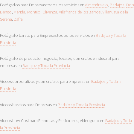
Fotógrafos para Empresas todos los servicios en
Almendralejo
,
Badajoz
,
Don
Benito
,
Mérida
,
Montijo
,
Olivenza
,
Villafranca de los Barros
,
Villanueva de la
Serena
,
Zafra
Fotógrafo barato para Empresas todos los servicios en
Badajoz y Toda la
Provincia
Fotógrafo de producto, negocio, locales, comercios e industrial para
empresas en
Badajoz y Toda la Provincia
Videos corporativos y comerciales para empresas en
Badajoz y Toda la
Provincia
Videos baratos para Empresas en
Badajoz y Toda la Provincia
Videos Low Cost para Empresas y Particulares, Videografo en
Badajoz y Toda
la Provincia