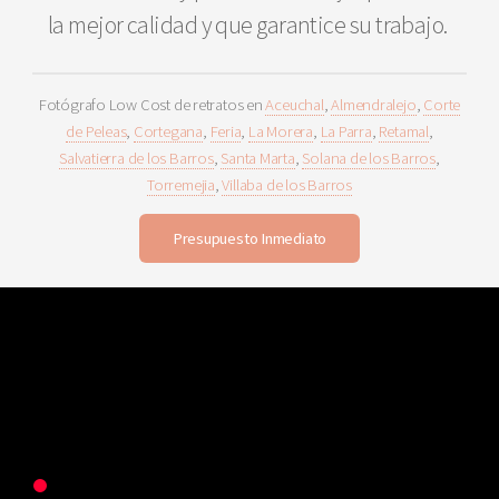
la mejor calidad y que garantice su trabajo.
Fotógrafo Low Cost de retratos en
Aceuchal
,
Almendralejo
,
Corte
de Peleas
,
Cortegana
,
Feria
,
La Morera
,
La Parra
,
Retamal
,
Salvatierra de los Barros
,
Santa Marta
,
Solana de los Barros
,
Torremejia
,
Villaba de los Barros
Presupuesto Inmediato