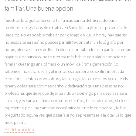
familiar. Una buena opción
Nuestros fotógrafos tienen la tarifa más barata del mercado para
servicios fotográficos de retratos en Santa Marta y toda la provincia de
Badajoz. No es posible trabajar por debajo de 20€ la hora, hay que ser
honestos. Si aun así no puedes permitirte contratar un fotógrafo por
horas, piensa si antes de tirar tu dinero contratando a un particular en las
páginas de anuncios, no te interesa más hablar con algún conocido o
familiar que tenga una cámara o un móvil de última generación (lo
sabemos, no es lo ideal), y al menos esa persona se sentirá implicada
emocionalmente con vosotros y las fotografías de retratos que queréis
tener y os las hará con más cariño y dedicación que una persona no
profesional que tiene que dejar su vida un domingo para desplazarse a
un sitio, y echar la mañana con unos extraños, haciendo fotos, sin tener
experiencia por una cantidad económica que no le compensa. ¿Te has
preguntado alguna vez qué pasaría si no se presentase a la cita? Es lo que
suele pasar...
Más Información