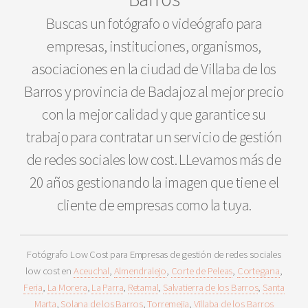
Buscas un fotógrafo o videógrafo para
empresas, instituciones, organismos,
asociaciones en la ciudad de Villaba de los
Barros y provincia de Badajoz al mejor precio
con la mejor calidad y que garantice su
trabajo para contratar un servicio de gestión
de redes sociales low cost. LLevamos más de
20 años gestionando la imagen que tiene el
cliente de empresas como la tuya.
Fotógrafo Low Cost para Empresas de gestión de redes sociales
low cost en
Aceuchal
,
Almendralejo
,
Corte de Peleas
,
Cortegana
,
Feria
,
La Morera
,
La Parra
,
Retamal
,
Salvatierra de los Barros
,
Santa
Marta
,
Solana de los Barros
,
Torremejia
,
Villaba de los Barros