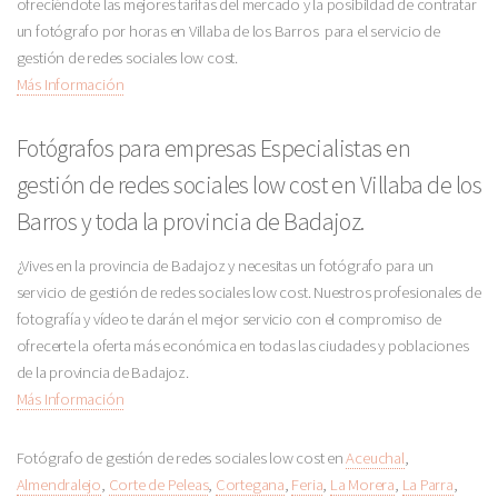
ofreciéndote las mejores tarifas del mercado y la posibildad de contratar
un fotógrafo por horas en Villaba de los Barros para el servicio de
gestión de redes sociales low cost.
Más Información
Fotógrafos para empresas Especialistas en
gestión de redes sociales low cost en Villaba de los
Barros y toda la provincia de Badajoz.
¿Vives en la provincia de Badajoz y necesitas un fotógrafo para un
servicio de gestión de redes sociales low cost. Nuestros profesionales de
fotografía y vídeo te darán el mejor servicio con el compromiso de
ofrecerte la oferta más económica en todas las ciudades y poblaciones
de la provincia de Badajoz.
Más Información
Fotógrafo de gestión de redes sociales low cost en
Aceuchal
,
Almendralejo
,
Corte de Peleas
,
Cortegana
,
Feria
,
La Morera
,
La Parra
,