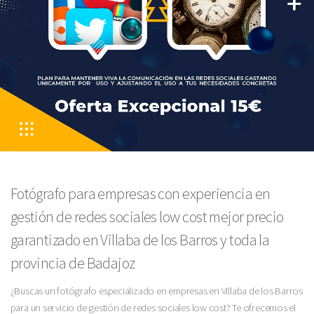
Fotógrafo para empresas con experiencia en
gestión de redes sociales low cost mejor precio
garantizado en Villaba de los Barros y toda la
provincia de Badajoz
¿Buscas un fotógrafo especializado en empresas en Villaba de los Barros
para un servicio de gestión de redes sociales low cost? Te ofrecemos el