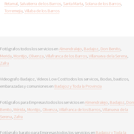
Retamal
,
Salvatierra de los Barros
,
Santa Marta
,
Solana de los Barros
,
Torremejia
,
Villaba de los Barros
Fotógrafos todos los servicios en
Almendralejo
,
Badajoz
,
Don Benito
,
Merida
,
Montijo
,
Olivenza
,
Villafranca de los Barros
,
Villanueva de la Serena
,
Zafra
Videografo Badajoz, Videos Low Cost todos los servicos, Bodas, bautizos,
embarazadas y comuniones en
Badajoz y Toda la Provincia
Fotógrafos para Empresas todos los servicios en
Almendralejo
,
Badajoz
,
Don
Benito
,
Mérida
,
Montijo
,
Olivenza
,
Villafranca de los Barros
,
Villanueva de la
Serena
,
Zafra
Fotógrafo barato para Empresas todos los servicios en
Badajoz y Toda la