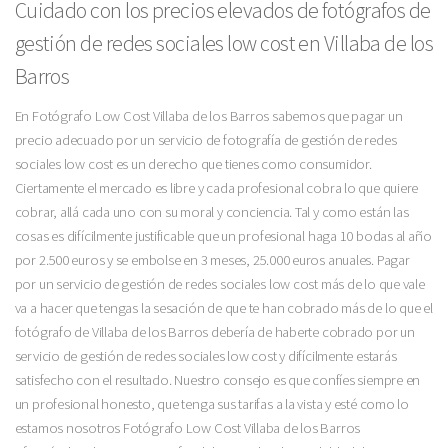
Cuidado con los precios elevados de fotógrafos de
gestión de redes sociales low cost en Villaba de los
Barros
En Fotógrafo Low Cost Villaba de los Barros sabemos que pagar un
precio adecuado por un servicio de fotografía de gestión de redes
sociales low cost es un derecho que tienes como consumidor.
Ciertamente el mercado es libre y cada profesional cobra lo que quiere
cobrar, allá cada uno con su moral y conciencia. Tal y como están las
cosas es difícilmente justificable que un profesional haga 10 bodas al año
por 2.500 euros y se embolse en 3 meses, 25.000 euros anuales. Pagar
por un servicio de gestión de redes sociales low cost más de lo que vale
va a hacer que tengas la sesación de que te han cobrado más de lo que el
fotógrafo de Villaba de los Barros debería de haberte cobrado por un
servicio de gestión de redes sociales low cost y difícilmente estarás
satisfecho con el resultado. Nuestro consejo es que confíes siempre en
un profesional honesto, que tenga sus tarifas a la vista y esté como lo
estamos nosotros Fotógrafo Low Cost Villaba de los Barros