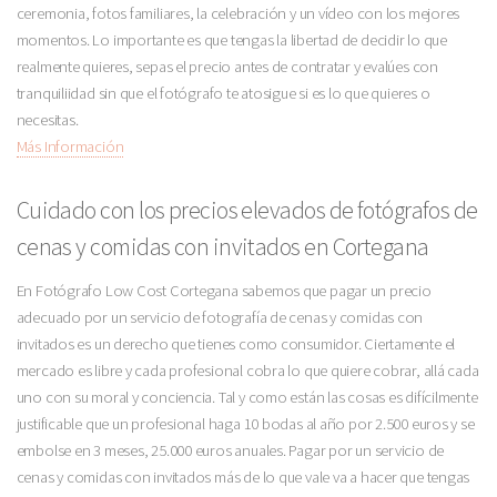
ceremonia, fotos familiares, la celebración y un vídeo con los mejores
momentos. Lo importante es que tengas la libertad de decidir lo que
realmente quieres, sepas el precio antes de contratar y evalúes con
tranquiliidad sin que el fotógrafo te atosigue si es lo que quieres o
necesitas.
Más Información
Cuidado con los precios elevados de fotógrafos de
cenas y comidas con invitados en Cortegana
En Fotógrafo Low Cost Cortegana sabemos que pagar un precio
adecuado por un servicio de fotografía de cenas y comidas con
invitados es un derecho que tienes como consumidor. Ciertamente el
mercado es libre y cada profesional cobra lo que quiere cobrar, allá cada
uno con su moral y conciencia. Tal y como están las cosas es difícilmente
justificable que un profesional haga 10 bodas al año por 2.500 euros y se
embolse en 3 meses, 25.000 euros anuales. Pagar por un servicio de
cenas y comidas con invitados más de lo que vale va a hacer que tengas