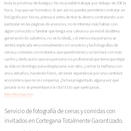
toda la provincia de Badajoz. No es posible trabajar por debajo de 20€ la
hora, hay que ser honestos. Si aun así no puedes permitirte contratar un
fotógrafo por horas, piensa si antes de tirar tu dinero contratando a un
particular en las páginas de anuncios, no te interesa más hablar con
algún conocido o familiar que tenga una cámara o un móvil de última
generación (lo sabemos, no es lo ideal), y al menos esa persona se
sentirá implicada emocionalmente con vosotros y las fotografías de
cenas y comidas con invitados que queréis tener y os las hará con más
cariño y dedicación que una persona no profesional que tiene que dejar
su vida un domingo para desplazarse a un sitio, y echar la mañana con
unos extraños, haciendo fotos, sin tener experiencia por una cantidad
económica que no le compensa. ¿Te has preguntado alguna vez qué
pasaría si no se presentase a la cita? Es lo que suele pasar...
Más Información
Servicio de fotografía de cenas y comidas con
invitados en Cortegana Totalmente Garantizado.