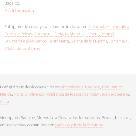
Badajoz.
Más Información
Fotógrafo de cenas y comidas con invitados en
Aceuchal
,
Almendralejo
,
Corte de Peleas
,
Cortegana
,
Feria
,
La Morera
,
La Parra
,
Retamal
,
Salvatierra de los Barros
,
Santa Marta
,
Solana de los Barros
,
Torremejia
,
Villaba de los Barros
Fotógrafos todos los servicios en
Almendralejo
,
Badajoz
,
Don Benito
,
Merida
,
Montijo
,
Olivenza
,
Villafranca de los Barros
,
Villanueva de la Serena
,
Zafra
Videografo Badajoz, Videos Low Cost todos los servicos, Bodas, bautizos,
embarazadas y comuniones en
Badajoz y Toda la Provincia