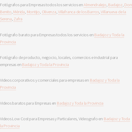
Fotógrafos para Empresas todos los servicios en
Almendralejo
,
Badajoz
,
Don
Benito
,
Mérida
,
Montijo
,
Olivenza
,
Villafranca de los Barros
,
Villanueva de la
Serena
,
Zafra
Fotógrafo barato para Empresas todos los servicios en
Badajoz y Toda la
Provincia
Fotógrafo de producto, negocio, locales, comercios e industrial para
empresas en
Badajoz y Toda la Provincia
Videos corporativos y comerciales para empresas en
Badajoz y Toda la
Provincia
Videos baratos para Empresas en
Badajoz y Toda la Provincia
Videos Low Cost para Empresas y Particulares, Videografo en
Badajoz y Toda
la Provincia