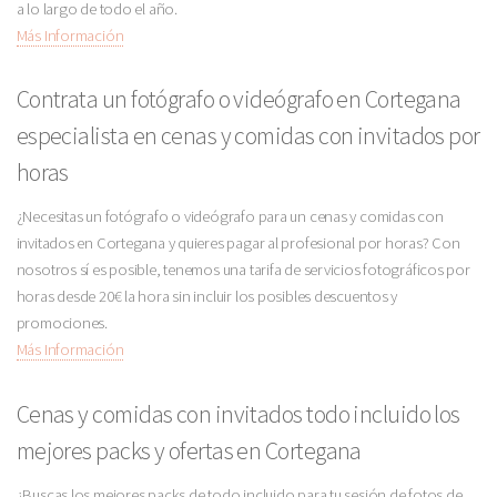
a lo largo de todo el año.
Más Información
Contrata un fotógrafo o videógrafo en Cortegana
especialista en cenas y comidas con invitados por
horas
¿Necesitas un fotógrafo o videógrafo para un cenas y comidas con
invitados en Cortegana y quieres pagar al profesional por horas? Con
nosotros sí es posible, tenemos una tarifa de servicios fotográficos por
horas desde 20€ la hora sin incluir los posibles descuentos y
promociones.
Más Información
Cenas y comidas con invitados todo incluido los
mejores packs y ofertas en Cortegana
¿Buscas los mejores packs de todo incluido para tu sesión de fotos de