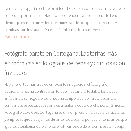
La mejor fotografía o el mejor vídeo de cenas y comidas con invitados es
aquel que por encima de las modas o tendencias sientas que te llene.
Hemos preparado un vídeo con muestras de fotografías de cenas y
comidas con invitados, Dale a más información para verlo.
Más Información
Fotógrafo barato en Cortegana. Las tarifas más
económicas en fotografía de cenas y comidas con
invitados
Hay diferentes maneras de enfocar los negocios, el fotógrafo
tradiccional se ha centrado en lo que más dinero le daba, las bodas.
Enfocando su negocio durante una temporada concreta del año en
cumplir sus espectativas salariales anuales a costa del cliente, en 3 meses.
Fotógrafo Low Cost Cortegana es una empresa enfocada a particulares
y empresas que trabajamos durante todo el año porque entendemos que
igual que cualquier otro profesional hemos de defender nuestro trabajo,