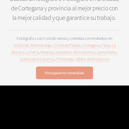
de Cortegana y provincia al mejor precio con
la mejor calidad y que garantice su trabajo.
Fotógrafo Low Cost de cenas y comidas con invitados en
Aceuchal
,
Almendralejo
,
Corte de Peleas
,
Cortegana
,
Feria
,
La
Morera
,
La Parra
,
Retamal
,
Salvatierra de los Barros
,
Santa Marta
,
Solana de los Barros
,
Torremejia
,
Villaba de los Barros
Presupuesto Inmediato